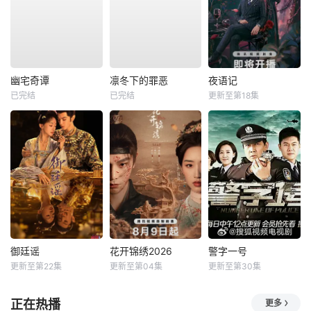
幽宅奇谭
凛冬下的罪恶
夜语记
已完结
已完结
更新至第18集
御廷谣
花开锦绣2026
警字一号
更新至第22集
更新至第04集
更新至第30集
正在热播
更多