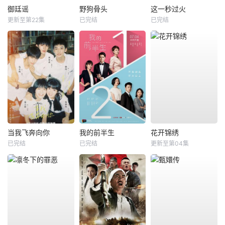
御廷谣
野狗骨头
这一秒过火
更新至第22集
已完结
已完结
当我飞奔向你
我的前半生
花开锦绣
已完结
已完结
更新至第04集