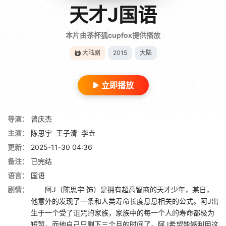
天才J国语
本片由茶杯狐cupfox提供播放
大陆剧
2015
大陆
立即播放
导演：
曾庆杰
主演：
陈思宇
王子清
李垚
更新：
2025-11-30 04:36
备注：
已完结
语言：
国语
剧情：
阿J（陈思宇 饰）是拥有超高智商的天才少年，某日，
他意外的发现了一条和人类寿命长度息息相关的公式。阿J出
生于一个受了诅咒的家族，家族中的每一个人的寿命都极为
短暂，而他自己只剩下三个月的时间了。阿J希望能够利用这