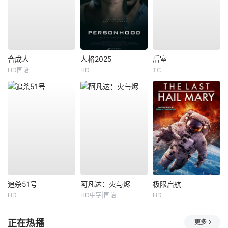
合成人
人格2025
后室
HD国语
HD
TC
追杀51号
阿凡达：火与烬
极限启航
HD
HD中字|国语
HD
正在热播
更多