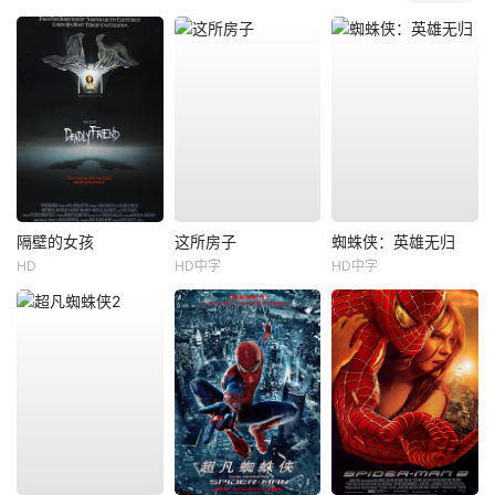
隔壁的女孩
这所房子
蜘蛛侠：英雄无归
HD
HD中字
HD中字