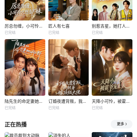
厉总勿缠，小可怜只想当厂妹
匠人有七喜
别惹吉星，她打人专打脸
已完结
已完结
已完结
陆先生的命定妻她飒又野
订婚夜遭背叛，我转身嫁顶级大佬
天降小可怜，被霍爷宠上天
已完结
已完结
已完结
正在热播
更多