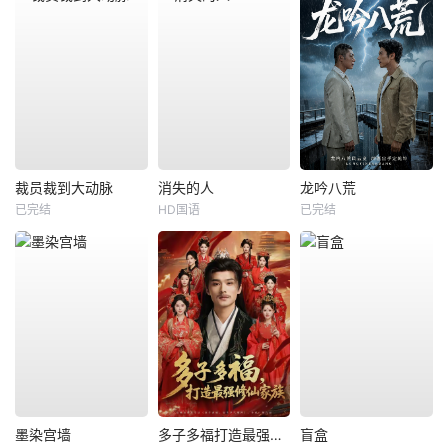
裁员裁到大动脉
消失的人
龙吟八荒
已完结
HD国语
已完结
墨染宫墙
多子多福打造最强修仙家族
盲盒