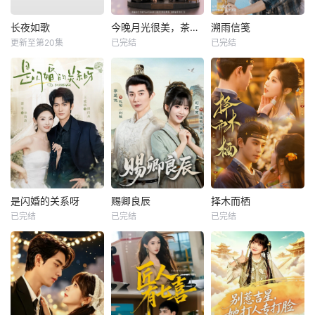
长夜如歌
今晚月光很美，茶香四溢
溯雨信笺
更新至第20集
已完结
已完结
是闪婚的关系呀
赐卿良辰
择木而栖
已完结
已完结
已完结