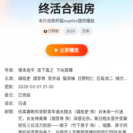
终活合租房
本片由茶杯狐cupfox提供播放
日韩剧
2025
日本
立即播放
导演：
塚本连平
宮下直之
下向英輝
主演：
城桧吏
畑芽育
室井滋
猫背椿
日野阳仁
石坂浩二
绪方义博
更新：
2026-02-01 21:30
备注：
已完结
语言：
日语
剧情：
优柔寡断的求职青年速水翔太（城桧吏 饰）对未来一片迷
茫，女友林美果（畑芽育 饰）深感无奈。某日翔太意外受雇
担任三位活力奶奶——歌子（竹下景子 饰）、瑞惠、厚子同
居的共享屋杂务工。与尝尽人生酸甜苦辣的奶奶们同住充满