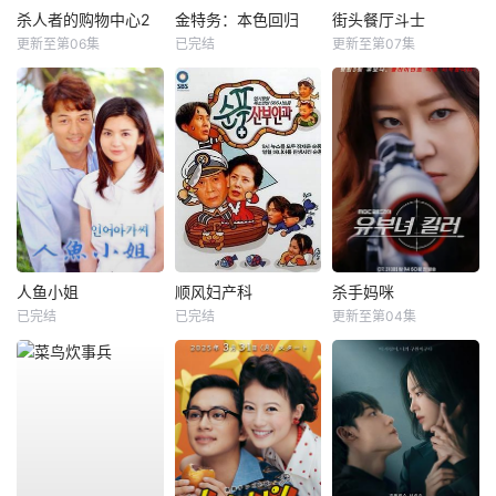
杀人者的购物中心2
金特务：本色回归
街头餐厅斗士
更新至第06集
已完结
更新至第07集
人鱼小姐
顺风妇产科
杀手妈咪
已完结
已完结
更新至第04集