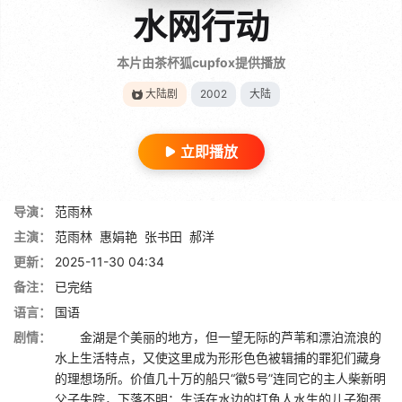
水网行动
本片由茶杯狐cupfox提供播放
大陆剧
2002
大陆
立即播放
导演：
范雨林
主演：
范雨林
惠娟艳
张书田
郝洋
更新：
2025-11-30 04:34
备注：
已完结
语言：
国语
剧情：
金湖是个美丽的地方，但一望无际的芦苇和漂泊流浪的
水上生活特点，又使这里成为形形色色被辑捕的罪犯们藏身
的理想场所。价值几十万的船只“徽5号”连同它的主人柴新明
父子失踪，下落不明；生活在水边的打鱼人水生的儿子狗蛋