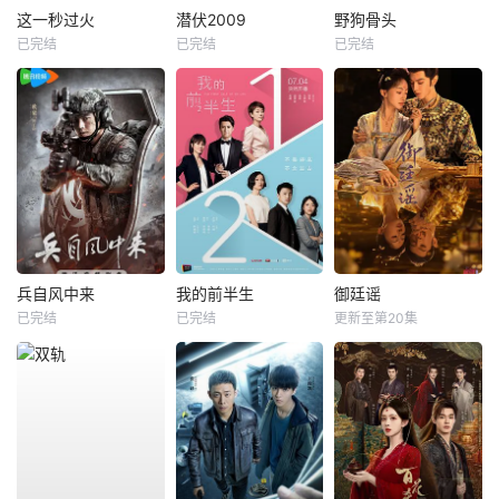
这一秒过火
潜伏2009
野狗骨头
已完结
已完结
已完结
兵自风中来
我的前半生
御廷谣
已完结
已完结
更新至第20集