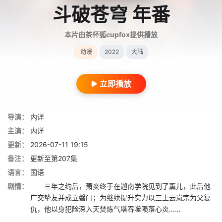
斗破苍穹 年番
本片由茶杯狐cupfox提供播放
动漫
2022
大陆
立即播放
导演：
内详
主演：
内详
更新：
2026-07-11 19:15
备注：
更新至第207集
语言：
国语
剧情：
三年之约后，萧炎终于在迦南学院见到了薰儿，此后他
广交挚友并成立磐门；为继续提升实力以三上云岚宗为父复
仇，他以身犯险深入天焚炼气塔吞噬陨落心炎……