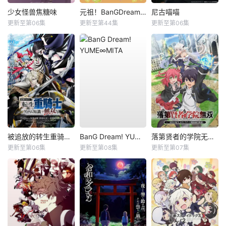
少女怪兽焦糖味
元祖！BanGDream酱
尼古喵喵
更新至第06集
更新至第44集
更新至第06集
被追放的转生重骑士用游戏知识开无双
BanG Dream! YUME∞MITA
落第贤者的学院无双第二回转生，S等级作弊魔术师冒险记
更新至第06集
更新至第08集
更新至第07集