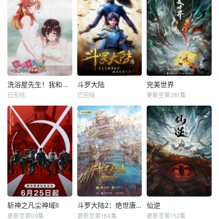
洗浴屋先生！我和那家伙在女浴池！？
斗罗大陆
完美世界
已完结
已完结
更新至第281集
斩神之凡尘神域Ⅱ
斗罗大陆2：绝世唐门
仙逆
更新至第09集
更新至第164集
更新至第152集