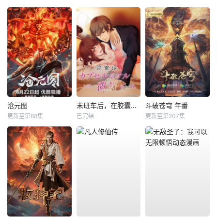
沧元图
末班车后，在胶囊旅馆向上司传递微热的夜晚
斗破苍穹 年番
更新至第88集
已完结
更新至第207集