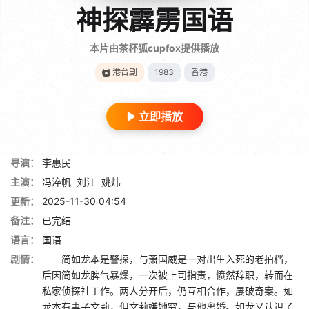
神探霹雳国语
本片由茶杯狐cupfox提供播放
港台剧
1983
香港
立即播放
导演：
李惠民
主演：
冯淬帆
刘江
姚炜
更新：
2025-11-30 04:54
备注：
已完结
语言：
国语
剧情：
简如龙本是警探，与萧国威是一对出生入死的老拍档，
后因简如龙脾气暴燥，一次被上司指责，愤然辞职，转而在
私家侦探社工作。两人分开后，仍互相合作，屡破奇案。如
龙本有妻子文莉，但文莉嫌她穷，与他离婚。如龙又认识了