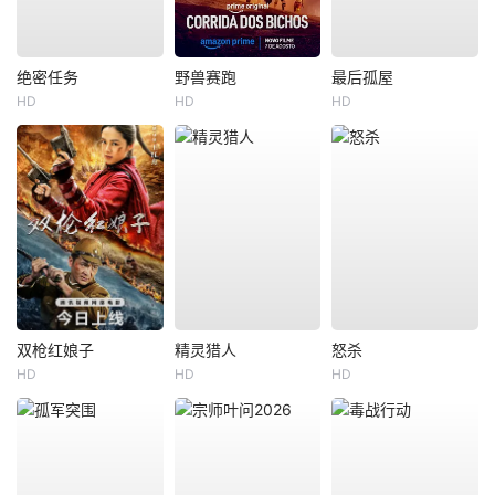
绝密任务
野兽赛跑
最后孤屋
HD
HD
HD
双枪红娘子
精灵猎人
怒杀
HD
HD
HD