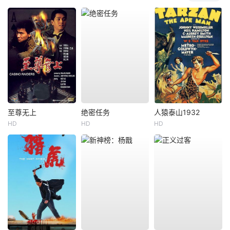
至尊无上
绝密任务
人猿泰山1932
HD
HD
HD