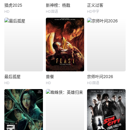
猎虎2025
新神榜：杨戬
正义过客
HD
HD国语
HD中字
最后孤屋
兽餐
宗师叶问2026
HD
HD
HD国语