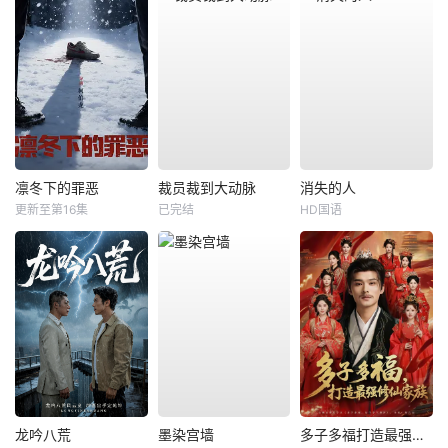
凛冬下的罪恶
裁员裁到大动脉
消失的人
更新至第16集
已完结
HD国语
龙吟八荒
墨染宫墙
多子多福打造最强修仙家族