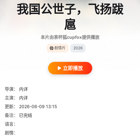
我国公世子，飞扬跋
扈
本片由茶杯狐cupfox提供播放
剧情片
2026
立即播放
导演：
内详
主演：
内详
更新：
2026-06-09 13:15
备注：
已完结
语言：
剧情：