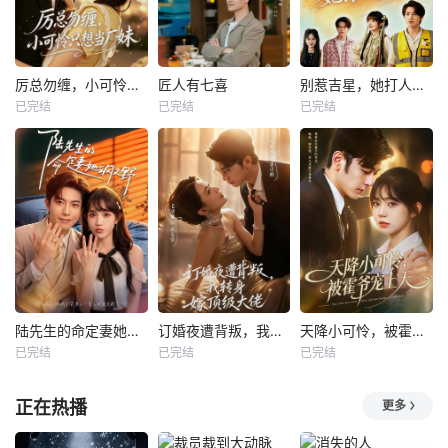
厉总勿缠，小可怜只想当厂妹
匠人有七喜
别惹吉星，她打人专打脸
已完结
已完结
已完结
陆先生的命定妻她飒又野
订婚夜遭背叛，我转身嫁顶级大佬
天降小可怜，被霍爷宠上天
已完结
已完结
已完结
正在热播
更多