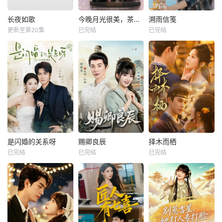
长夜如歌
今晚月光很美，茶香四溢
溯雨信笺
更新至第20集
已完结
已完结
是闪婚的关系呀
赐卿良辰
择木而栖
已完结
已完结
已完结