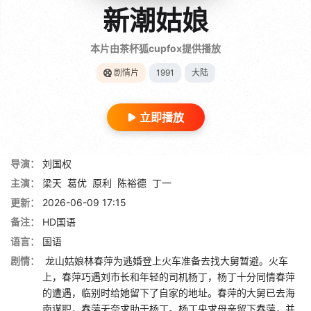
新潮姑娘
本片由茶杯狐cupfox提供播放
剧情片
1991
大陆
立即播放
导演：
刘国权
主演：
梁天
葛优
原利
陈裕德
丁一
更新：
2026-06-09 17:15
备注：
HD国语
语言：
国语
剧情：
龙山姑娘林春萍为逃婚登上火车准备去找大舅暂避。火车
上，春萍巧遇刘市长和年轻的司机杨丁，杨丁十分同情春萍
的遭遇，临别时给她留下了自家的地址。春萍的大舅已去海
南谋职，春萍无奈求助于杨丁。杨丁央求母亲留下春萍，并