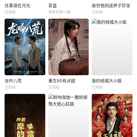
往事溺在月光
盲盒
装穷爸妈送养子珍宝
已完结
更新至第13集
已完结
龙吟八荒
重生90有点甜
我的倾城大小姐
已完结
已完结
已完结