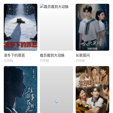
凛冬下的罪恶
裁员裁到大动脉
长歌莫问
已完结
已完结
已完结