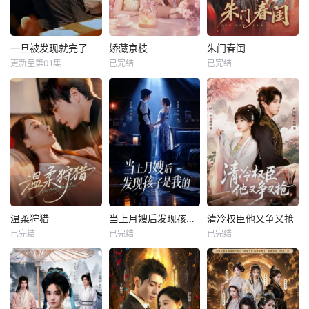
一旦被发现就完了
娇藏京枝
朱门春闺
更新至第01集
已完结
已完结
温柔狩猎
当上月嫂后发现孩子是我的
清冷权臣他又争又抢
已完结
已完结
已完结