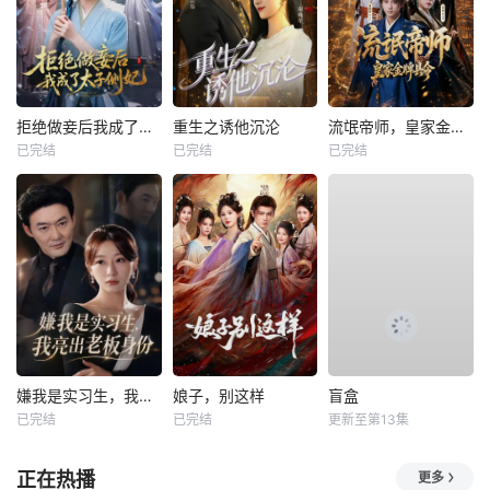
拒绝做妾后我成了太子侧妃
重生之诱他沉沦
流氓帝师，皇家金牌县令
已完结
已完结
已完结
嫌我是实习生，我亮出老板身份
娘子，别这样
盲盒
已完结
已完结
更新至第13集
正在热播
更多