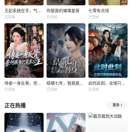
王妃系统在手，气的王爷发抖
你是我的璀璨星辰
七零有点恬
已完结
已完结
已完结
侍妾一身反骨，奈何侯爷只宠长公主
结婚七年，我竟是老公小青梅的替身
此时此刻，全球只有我知道未来
已完结
已完结
已完结
正在热播
更多