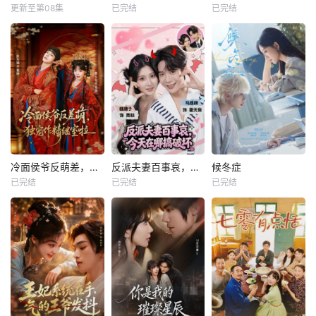
更新至第08集
已完结
已完结
冷面侯爷反萌差，独宠作精继室啦
反派夫妻百事哀，今天在哪搞破坏
候冬症
已完结
已完结
已完结