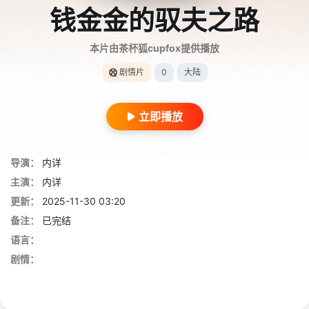
钱金金的驭夫之路
本片由茶杯狐cupfox提供播放
剧情片
0
大陆
立即播放
导演：
内详
主演：
内详
更新：
2025-11-30 03:20
备注：
已完结
语言：
剧情：