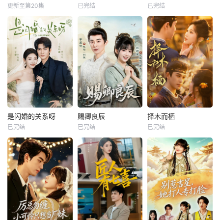
更新至第20集
已完结
已完结
是闪婚的关系呀
赐卿良辰
择木而栖
已完结
已完结
已完结