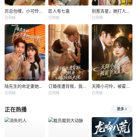
厉总勿缠，小可怜只想当厂妹
匠人有七喜
别惹吉星，她打人专打脸
已完结
已完结
已完结
陆先生的命定妻她飒又野
订婚夜遭背叛，我转身嫁顶级大佬
天降小可怜，被霍爷宠上天
已完结
已完结
已完结
正在热播
更多