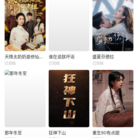
天降太奶奶是修仙老祖
谁在说朕坏话
盛夏芬德拉
已完结
已完结
已完结
那年冬至
狂神下山
重生90有点甜