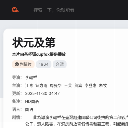
状元及第
本片由茶杯狐cupfox提供播放
剧情片
1964
台湾
导演：
李翰祥
主演：
江青
钮方雨
周曼华
王莱
贺宾
李登惠
朱牧
更新：
2025-11-30 04:47
备注：
HD国语
语言：
国语
剧情：
此為導演李翰祥在臺灣組建國聯公司後拍的第二部影片
公子，遭人陷害，在洞房前放置假情書和碧玉簪，引起新郎