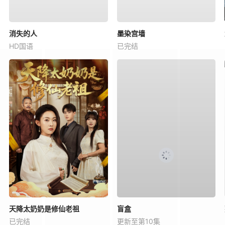
消失的人
墨染宫墙
HD国语
已完结
天降太奶奶是修仙老祖
盲盒
已完结
更新至第10集