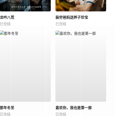
龙吟八荒
装穷爸妈送养子珍宝
已完结
已完结
那年冬至
喜欢你，我也是第一部
已完结
已完结