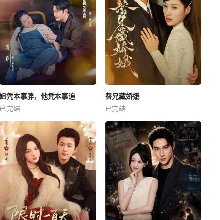
姐凭本事胖，他凭本事追
替兄藏娇娥
已完结
已完结