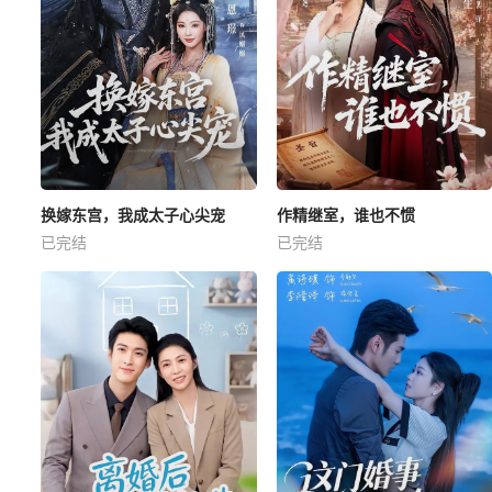
换嫁东宫，我成太子心尖宠
作精继室，谁也不惯
已完结
已完结