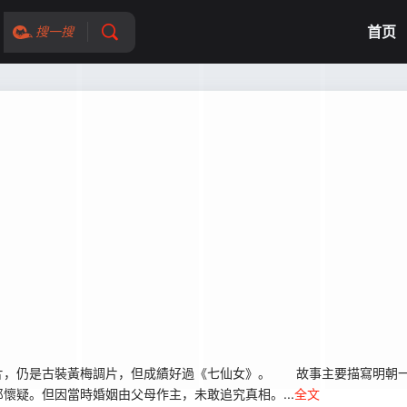
首页
搜一搜
，仍是古裝黃梅調片，但成績好過《七仙女》。 故事主要描寫明朝一
懷疑。但因當時婚姻由父母作主，未敢追究真相。...
全文