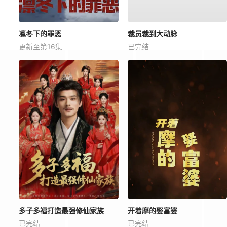
凛冬下的罪恶
裁员裁到大动脉
更新至第16集
已完结
多子多福打造最强修仙家族
开着摩的娶富婆
已完结
已完结