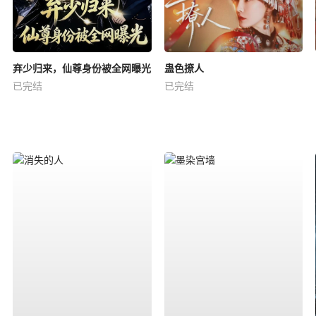
弃少归来，仙尊身份被全网曝光
蛊色撩人
已完结
已完结