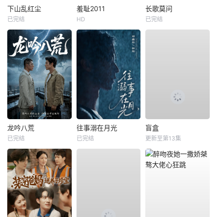
下山乱红尘
羞耻2011
长歌莫问
已完结
HD
已完结
龙吟八荒
往事溺在月光
盲盒
已完结
已完结
更新至第13集