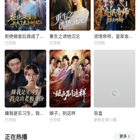
拒绝做妾后我成了太子侧妃
重生之诱他沉沦
流氓帝师，皇家金牌县令
已完结
已完结
已完结
嫌我是实习生，我亮出老板身份
娘子，别这样
盲盒
已完结
已完结
更新至第13集
正在热播
更多