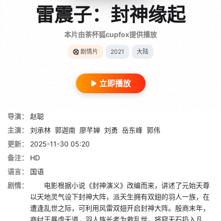
雷震子：封神缘起
本片由茶杯狐cupfox提供播放
剧情片
2021
大陆
立即播放
导演：
赵聪
主演：
刘承林
郭迦南
廖芊婵
刘勇
岳东峰
郭伟
更新：
2025-11-30 05:20
备注：
HD
语言：
国语
剧情：
电影根据小说《封神演义》改编而来，讲述了元始天尊
以天地灵气设下封神大阵，派天生拥有双翅的羽人一族，在
遭逢乱世之际，可利用风雷双翅开启封神大阵。殷商末年，
商纣王暴虐无道，羽人族长老为救乱世，将窥天石扔入凡